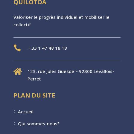
QUILOTOA
Valoriser le progr
è
s individuel et mobiliser le
collectif

+
33 1 47 48 18 18

123, rue Jules Guesde – 92300 Levallois-
Perret
PLAN DU SITE
〉
Accueil
〉
Qui sommes-nous?