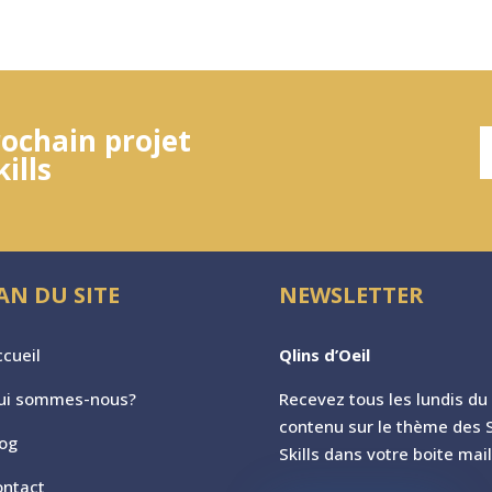
ochain projet
ills
AN DU SITE
NEWSLETTER
cueil
Qlins d’Oeil
ui sommes-nous?
Recevez tous les lundis du
contenu sur le th
ème des S
log
Skills dans votre boite mail
ontact