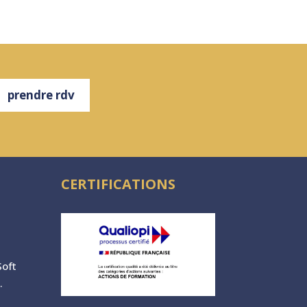
prendre rdv
CERTIFICATIONS
oft
.