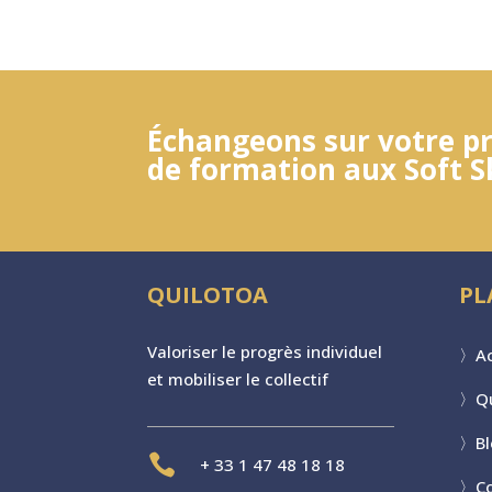
Échangeons sur votre pr
de formation aux Soft Sk
QUILOTOA
PL
Valoriser le progr
è
s individuel
〉
Ac
et mobiliser le collectif
〉
Q
〉
B

+
33 1 47 48 18 18
〉
C