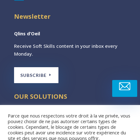
Newsletter
Qlins d’Oeil
Receive Soft Skills content
in your inbox every
Monday.
SUBSCRIBE
OUR SOLUTIONS
Boost®Program
Parce que nous respectons votre droit à la vie privée, vous
pouvez choisir de ne pas autoriser certains types de
Manager+® program
cookies. Cependant, le blocage de certains types de
cookies peut avoir une incidence sur votre expérience du
site et des services que nous pouvons offrir.
Relational agility® workshop