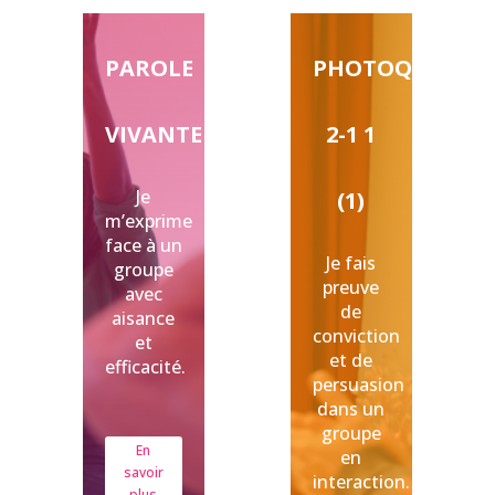
PAROLE
PHOTOQUILOTO
VIVANTE
2-1 1
Je
(1)
m’exprime
face à un
Je fais
groupe
preuve
avec
de
aisance
conviction
et
et de
efficacité.
persuasion
dans un
groupe
En
en
savoir
interaction.