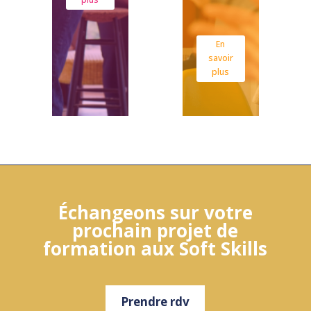
plus
En
savoir
plus
Échangeons sur votre
prochain projet de
formation aux Soft Skills
Prendre rdv