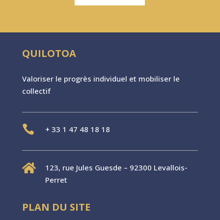
QUILOTOA
Valoriser le progr
è
s individuel et mobiliser le
collectif

+
33 1 47 48 18 18

123, rue Jules Guesde – 92300 Levallois-
Perret
PLAN DU SITE