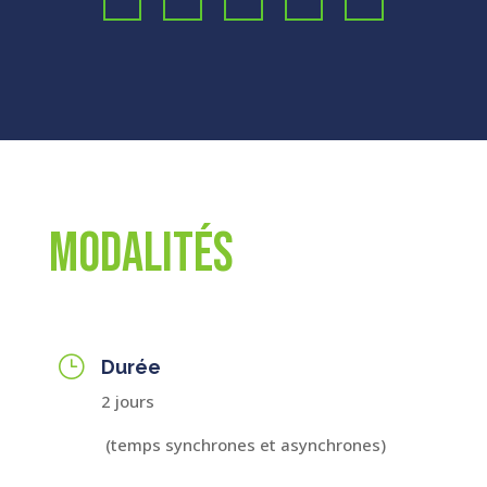
Modalités
}
Durée
2 jours
(temps synchrones et asynchrones)