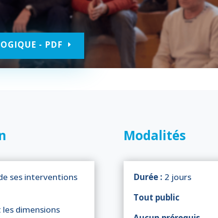
OGIQUE - PDF
on
Modalités
é de ses interventions
Durée :
2 jours
Tout public
t les dimensions
Aucun prérequis