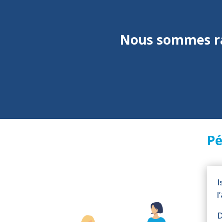
Nous sommes ra
Pé
I
l
D