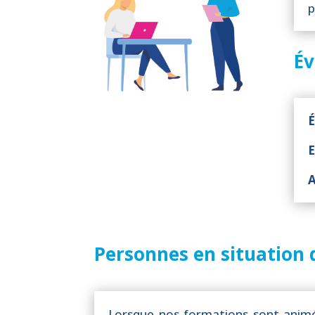
p
Év
É
E
A
Personnes en situation 
Lorsque nos formations sont animé