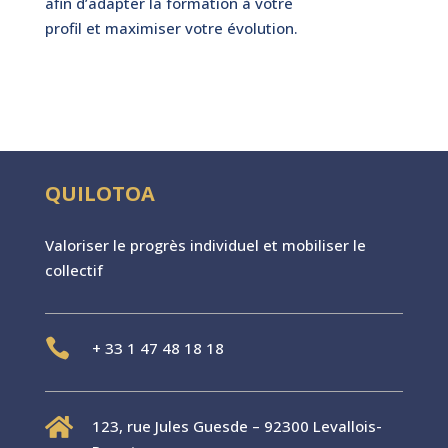
afin d’adapter la formation à votre
profil et maximiser votre évolution.
QUILOTOA
Valoriser le progr
è
s individuel et mobiliser le
collectif

+
33 1 47 48 18 18

123, rue Jules Guesde – 92300 Levallois-