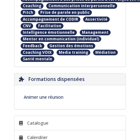
Coaching
Communication interpersonnelle
Pitch
Prise de parole en public
Accompagnement de CODIR
Assertivité
CNV
Facilitation
Intelligence émotionnelle
Management
Mentor en communication (individuel)
Feedback
Gestion des émotions
Coaching VOIX
Media training
Médiation
Santé mentale
Formations dispensées
Animer une réunion
Catalogue
Calendrier