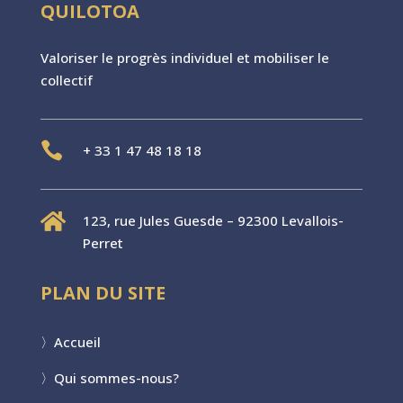
QUILOTOA
Valoriser le progr
è
s individuel et mobiliser le
collectif

+
33 1 47 48 18 18

123, rue Jules Guesde – 92300 Levallois-
Perret
PLAN DU SITE
〉
Accueil
〉
Qui sommes-nous?