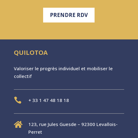
PRENDRE RDV
QUILOTOA
Valoriser le progr
è
s individuel et mobiliser le
collectif

+
33 1 47 48 18 18

123, rue Jules Guesde – 92300 Levallois-
Perret