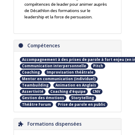
compétences de leader pour animer auprès
de Décathlon des formations sur le
leadership et la force de persuasion.
Compétences
Accompagnement à des prises de parole à fort enjeu (en ind
Communication interpersonnelle
Pitch
Coaching
Improvisation théâtrale
Mentor en communication (individuel)
Teambuilding
Animation en Anglais
Assertivité
Coaching d'équipe
CNV
Gestion des émotions
Storytelling
Théâtre Forum
Prise de parole en public
Formations dispensées