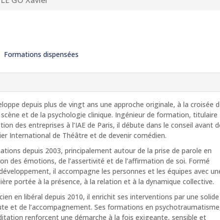
LE GÔ Xavier
Formations dispensées
loppe depuis plus de vingt ans une approche originale, à la croisée 
a scène et de la psychologie clinique. Ingénieur de formation, titulaire
ion des entreprises à l’IAE de Paris, il débute dans le conseil avant 
lier International de Théâtre et de devenir comédien.
ations depuis 2003, principalement autour de la prise de parole en
tion des émotions, de l’assertivité et de l’affirmation de soi. Formé
éveloppement, il accompagne les personnes et les équipes avec un
ière portée à la présence, à la relation et à la dynamique collective.
ien en libéral depuis 2010, il enrichit ses interventions par une solide
oute et de l’accompagnement. Ses formations en psychotraumatisme
itation renforcent une démarche à la fois exigeante, sensible et