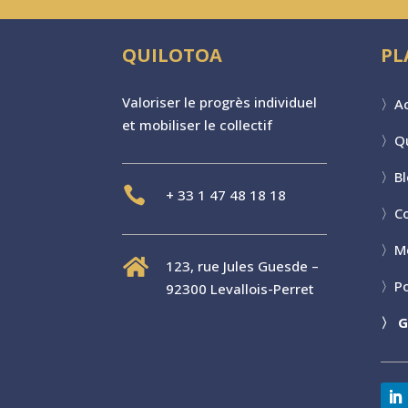
QUILOTOA
PL
Valoriser le progr
è
s individuel
〉
Ac
et mobiliser le collectif
〉
Q
〉
B

+
33 1 47 48 18 18
〉
C
〉
M

123, rue Jules Guesde –
〉
Po
92300 Levallois-Perret
〉
G