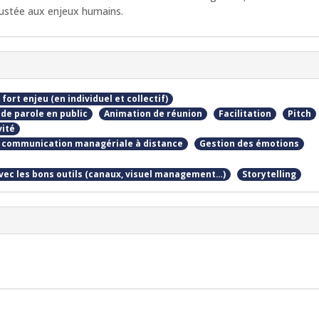
ustée aux enjeux humains.
rt enjeu (en individuel et collectif)
 de parole en public
Animation de réunion
Facilitation
Pitch
vité
 la communication managériale à distance
Gestion des émotions
avec les bons outils (canaux, visuel management…)
Storytelling