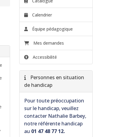
Catalogue
Calendrier
Équipe pédagogique
Mes demandes
Accessibilité
de
Personnes en situation
de
de handicap
Pour toute préoccupation
e
sur le handicap, veuillez
contacter Nathalie Barbey,
notre référente handicap
,
au
01 47 48 77 12.