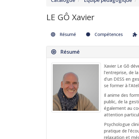
Catalogue
Équipe pédagogique
LE GÔ Xavier
Résumé
Compétences
Résumé
Xavier Le Gô déve
l’entreprise, de l
d’un DESS en gest
se former à l’Ate
Il anime des form
public, de la ges
également au cod
attention particul
Psychologue clinic
pratique de l’éc
relaxation et méd