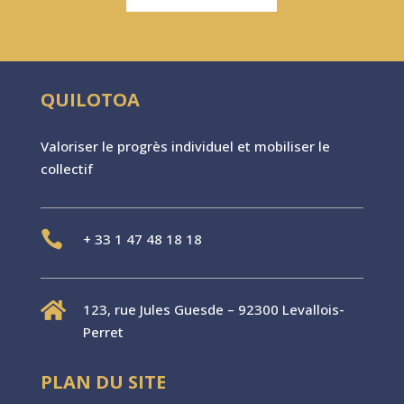
QUILOTOA
Valoriser le progr
è
s individuel et mobiliser le
collectif

+
33 1 47 48 18 18

123, rue Jules Guesde – 92300 Levallois-
Perret
PLAN DU SITE