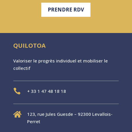
PRENDRE RDV
QUILOTOA
Valoriser le progr
è
s individuel et mobiliser le
collectif

+
33 1 47 48 18 18

123, rue Jules Guesde – 92300 Levallois-
Perret