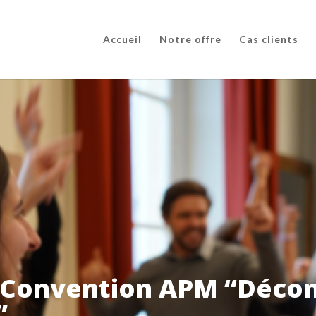
Accueil
Notre offre
Cas clients
! Convention APM “Déco
”