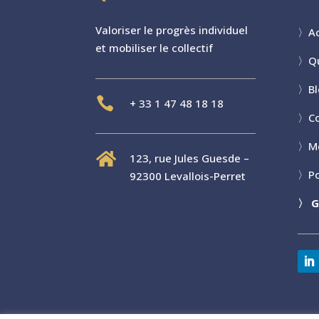
Valoriser le progr
è
s individuel
〉
Ac
et mobiliser le collectif
〉
Q
〉
B

+
33 1 47 48 18 18
〉
C
〉
M

123, rue Jules Guesde –
〉
Po
92300 Levallois-Perret
〉
G