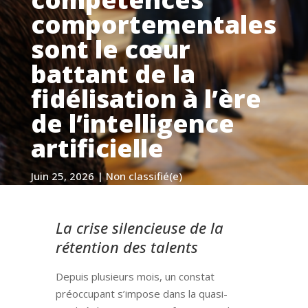
comportementales
sont le cœur
battant de la
fidélisation à l’ère
de l’intelligence
artificielle
Juin 25, 2026
|
Non classifié(e)
La crise silencieuse de la
rétention des talents
Depuis plusieurs mois, un constat
préoccupant s’impose dans la quasi-