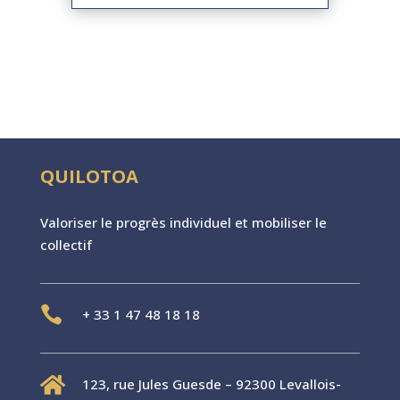
QUILOTOA
Valoriser le progr
è
s individuel et mobiliser le
collectif

+
33 1 47 48 18 18

123, rue Jules Guesde – 92300 Levallois-