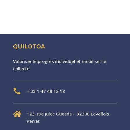
QUILOTOA
Valoriser le progr
è
s individuel et mobiliser le
collectif

+
33 1 47 48 18 18

123, rue Jules Guesde – 92300 Levallois-
Perret