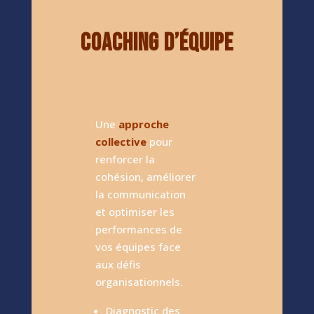
COACHING D’ÉQUIPE
Une
approche
collective
pour
renforcer la
cohésion, améliorer
la communication
et optimiser les
performances de
vos équipes face
aux défis
organisationnels.
Di
agnostic des