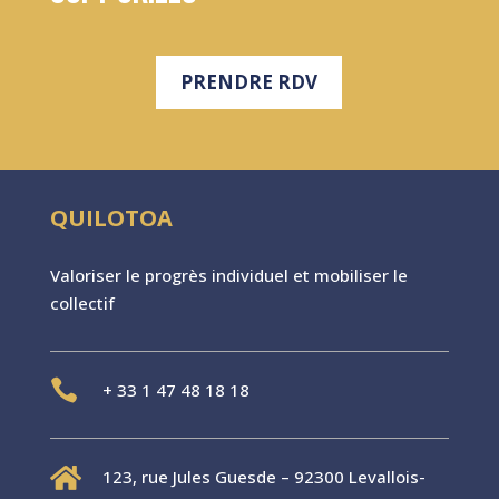
PRENDRE RDV
QUILOTOA
Valoriser le progr
è
s individuel et mobiliser le
collectif

+
33 1 47 48 18 18

123, rue Jules Guesde – 92300 Levallois-