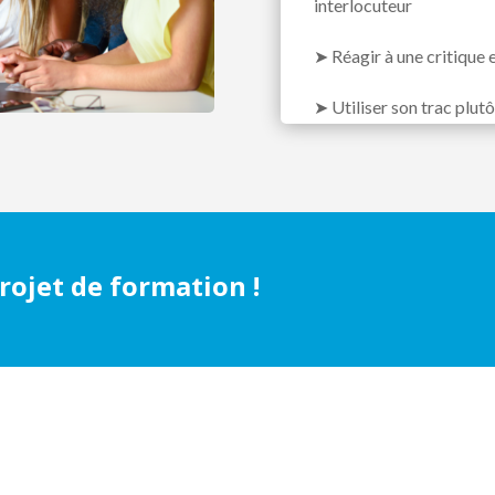
interlocuteur
➤
Réagir à une critique 
➤
Utiliser son trac plutô
ojet de formation !