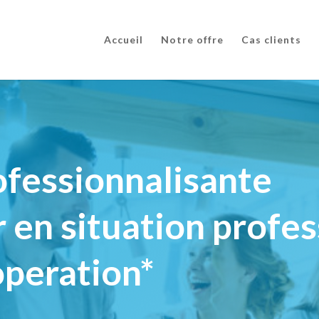
Accueil
Notre offre
Cas clients
fessionnalisante
n situation profes
ooperation*