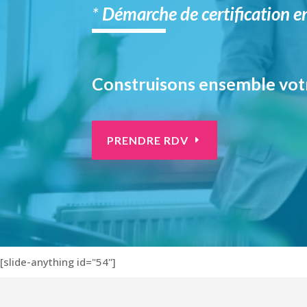
*
Démarche de certification e
Construisons ensemble votr
PRENDRE RDV
[slide-anything id="54"]