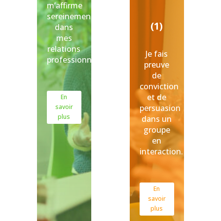
m’affirme
sereinement
(1)
dans
mes
relations
Je fais
professionnelles.
preuve
de
conviction
et de
En
persuasion
savoir
plus
dans un
groupe
en
interaction.
En
savoir
plus