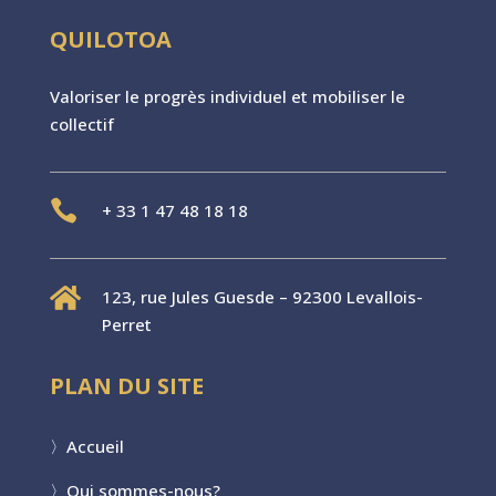
QUILOTOA
Valoriser le progr
è
s individuel et mobiliser le
collectif

+
33 1 47 48 18 18

123, rue Jules Guesde – 92300 Levallois-
Perret
PLAN DU SITE
〉
Accueil
〉
Qui sommes-nous?