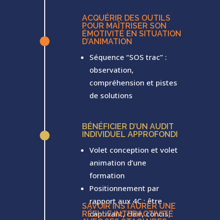
ACQUÉRIR DES OUTILS
POUR MAÎTRISER SON
ÉMOTIVITÉ EN SITUATION
^
D’ANIMATION
Séquence “SOS trac” :
observation,
compréhension et pistes
de solutions
BÉNÉFICIER D’UN AUDIT
INDIVIDUEL APPROFONDI
^
Volet conception et volet
animation d’une
formation
Positionnement par
rapport aux 4C : être
SAVOIR INSTAURER UNE
captivant, clair, concis,
RÉELLE INTERACTIVITÉ