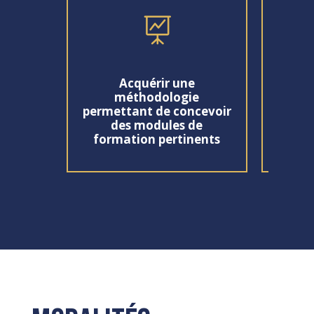

Ren
Acquérir une
outi
méthodologie
séque
permettant de concevoir
vivan
des modules de
formation pertinents