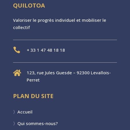
QUILOTOA
Valoriser le progr
è
s individuel et mobiliser le
collectif

+
33 1 47 48 18 18

123, rue Jules Guesde – 92300 Levallois-
Perret
PLAN DU SITE
〉
Accueil
〉
Qui sommes-nous?