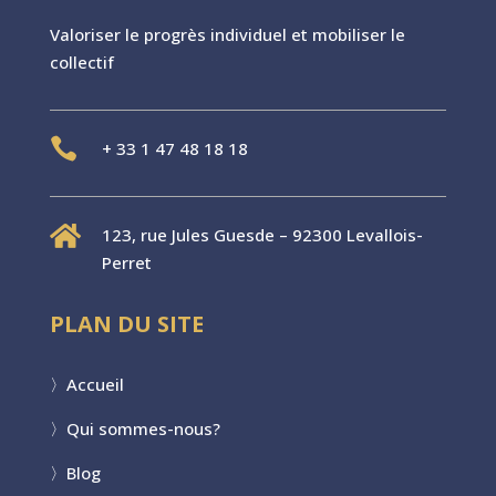
Valoriser le progr
è
s individuel et mobiliser le
collectif

+
33 1 47 48 18 18

123, rue Jules Guesde – 92300 Levallois-
Perret
PLAN DU SITE
〉
Accueil
〉
Qui sommes-nous?
〉
Blog