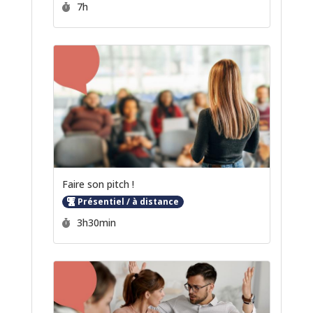
Durée :
7h
Faire son pitch !
Présentiel / à distance
Durée :
3h30min