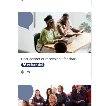
Oser donner et recevoir du feedback
Présentiel
Durée :
7h