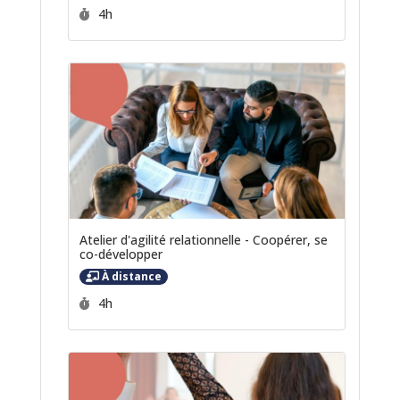
Durée :
4h
Atelier d'agilité relationnelle - Coopérer, se
co-développer
À distance
Durée :
4h