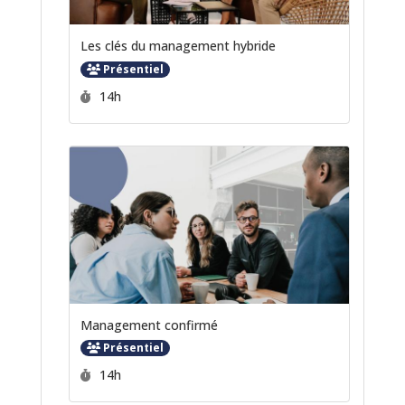
Les clés du management hybride
Présentiel
Durée :
14h
Management confirmé
Présentiel
Durée :
14h