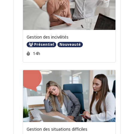
Gestion des incivilités
Présentiel
Nouveauté
Durée :
14h
Gestion des situations difficiles