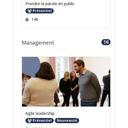
Prendre la parole en public
Présentiel
Durée :
14h
16
Management
Agile leadership
Présentiel
Nouveauté