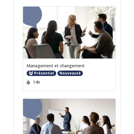
Management et changement
Présentiel
Nouveauté
Durée :
14h