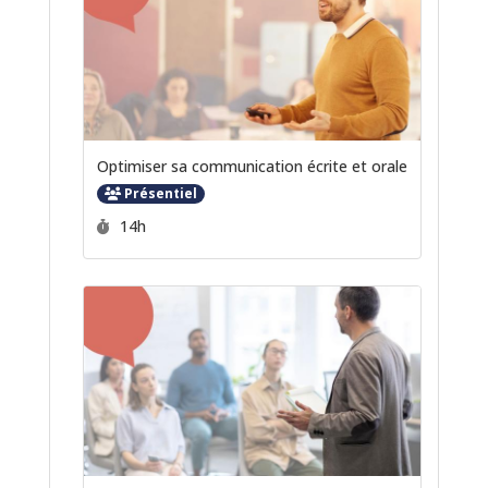
Optimiser sa communication écrite et orale
Présentiel
Durée :
14h