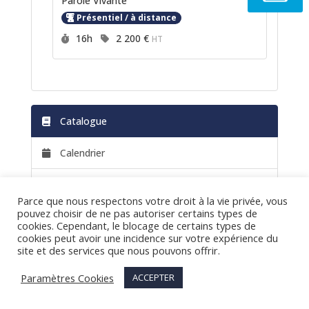
Parole Vivante
Présentiel / à distance
Durée :
Prix :
16h
2 200 €
HT
Catalogue
Calendrier
Équipe pédagogique
Parce que nous respectons votre droit à la vie privée, vous
pouvez choisir de ne pas autoriser certains types de
Mes demandes
cookies. Cependant, le blocage de certains types de
cookies peut avoir une incidence sur votre expérience du
Accessibilité
site et des services que nous pouvons offrir.
Paramètres Cookies
ACCEPTER
Informations