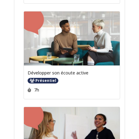
Développer son écoute active
Présentiel
Durée :
7h