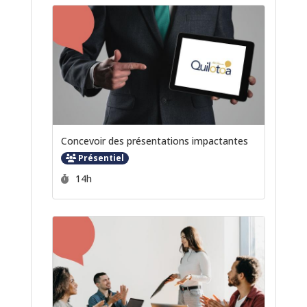
Concevoir des présentations impactantes
Présentiel
Durée :
14h