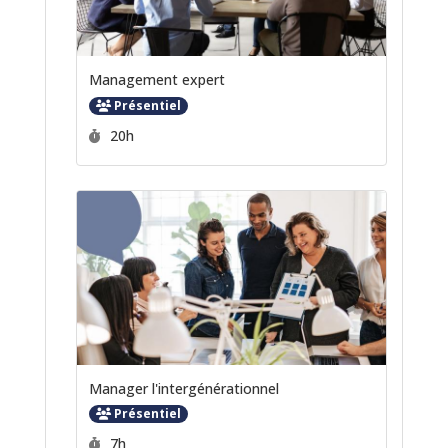
Management expert
Présentiel
Durée :
20h
Manager l'intergénérationnel
Présentiel
Durée :
7h