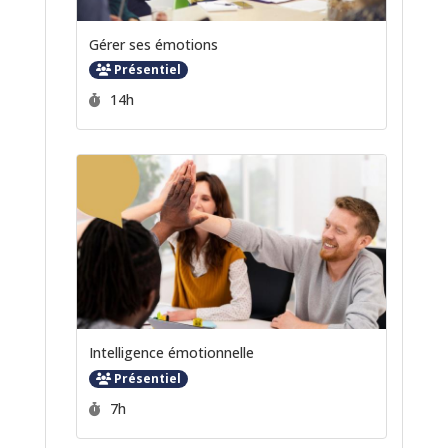
Gérer ses émotions
Présentiel
Durée :
14h
Intelligence émotionnelle
Présentiel
Durée :
7h