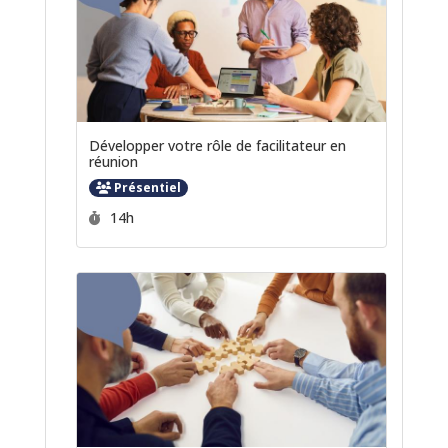
Développer votre rôle de facilitateur en
réunion
Présentiel
Durée :
14h