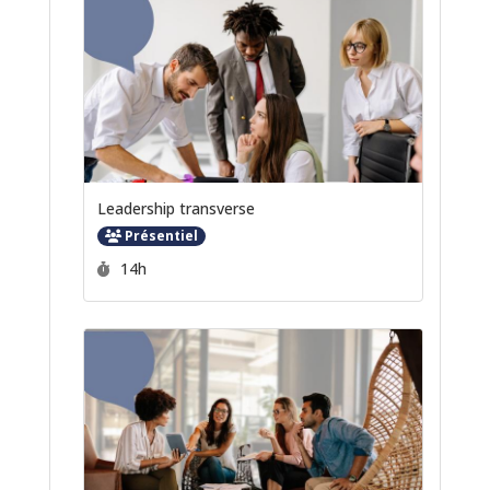
Leadership transverse
Présentiel
Durée :
14h