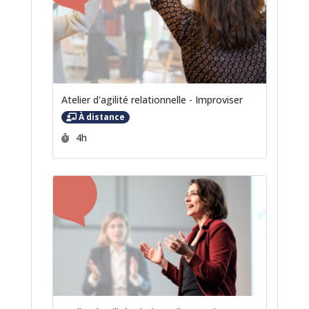
Atelier d'agilité relationnelle - Improviser
À distance
Durée :
4h