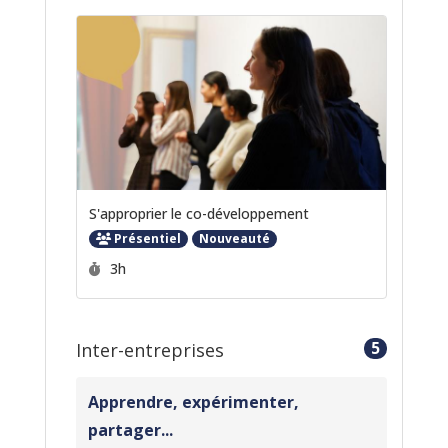
S'approprier le co-développement
Présentiel
Nouveauté
Durée :
3h
5
Inter-entreprises
Apprendre, expérimenter,
partager...