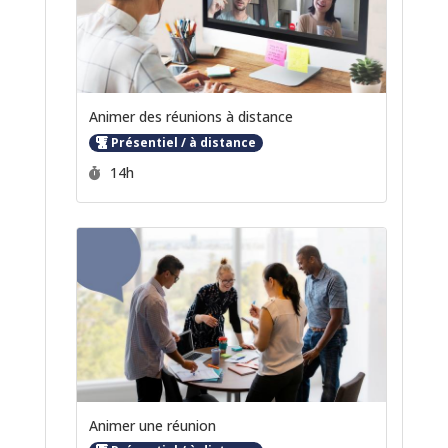
Animer des réunions à distance
Présentiel / à distance
Durée :
14h
Animer une réunion