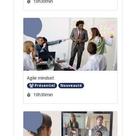
Durée :
10h30min
Agile mindset
Présentiel
Nouveauté
Durée :
10h30min