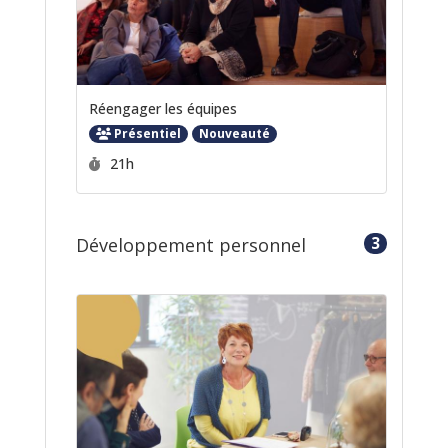
Réengager les équipes
Présentiel
Nouveauté
Durée :
21h
3
Développement personnel