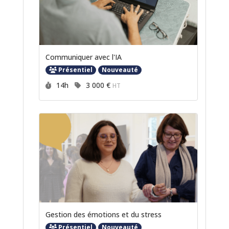
Communiquer avec l'IA
Présentiel
Nouveauté
Durée :
Prix :
14h
3 000 €
HT
Gestion des émotions et du stress
Présentiel
Nouveauté