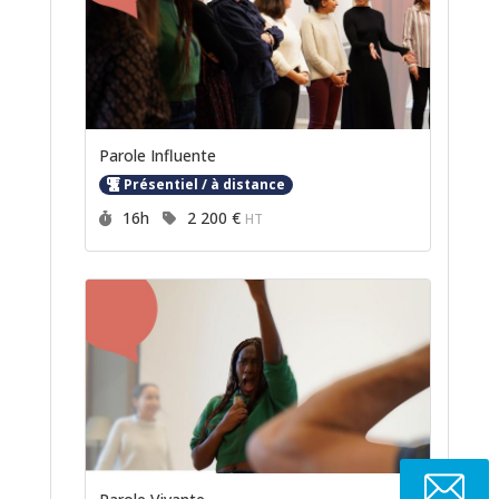
Parole Influente
Présentiel / à distance
Durée :
Prix :
16h
2 200 €
HT