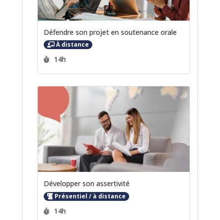
Défendre son projet en soutenance orale
À distance
Durée :
14h
Développer son assertivité
Présentiel / à distance
Durée :
14h