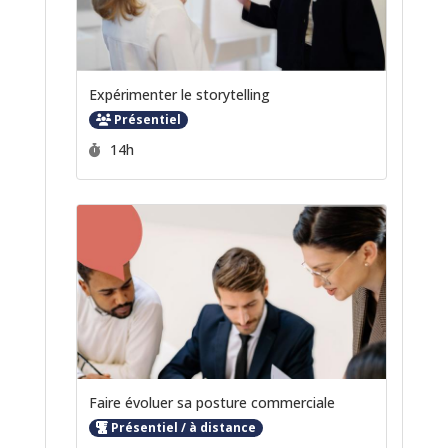
Expérimenter le storytelling
Présentiel
Durée :
14h
Faire évoluer sa posture commerciale
Présentiel / à distance