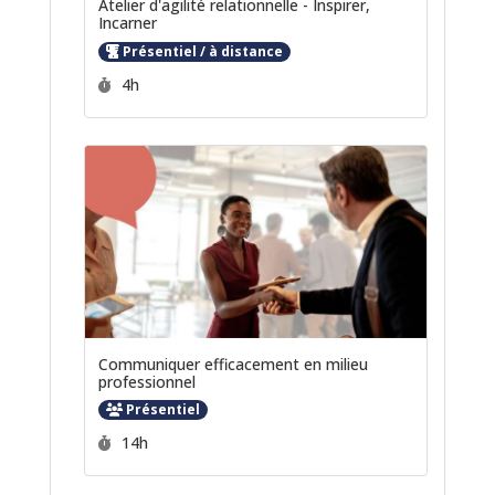
Atelier d'agilité relationnelle - Inspirer,
Incarner
Présentiel / à distance
Durée :
4h
Communiquer efficacement en milieu
professionnel
Présentiel
Durée :
14h