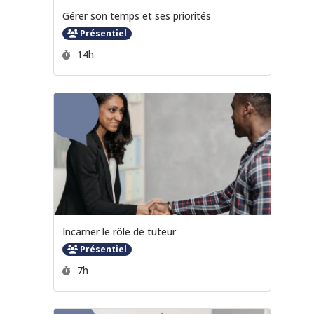
Gérer son temps et ses priorités
Présentiel
Durée :
14h
Incarner le rôle de tuteur
Présentiel
Durée :
7h