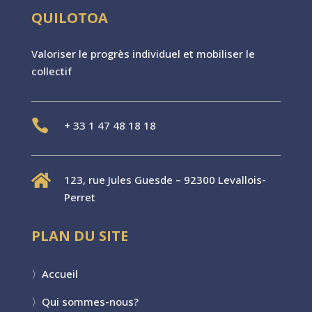
QUILOTOA
Valoriser le progr
è
s individuel et mobiliser le
collectif

+
33 1 47 48 18 18

123, rue Jules Guesde – 92300 Levallois-
Perret
PLAN DU SITE
〉
Accueil
〉
Qui sommes-nous?