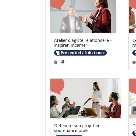
Atelier d'agilité relationnelle -
C
Inspirer, Incarner
m
Présentiel / à distance
Durée :
4h
Défendre son projet en
D
soutenance orale