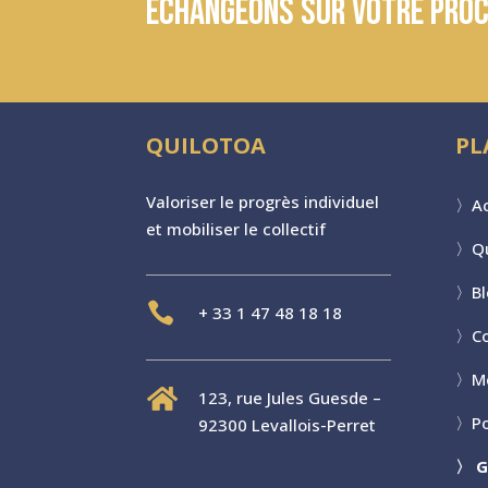
Echangeons sur votre proc
QUILOTOA
PL
Valoriser le progr
è
s individuel
〉
Ac
et mobiliser le collectif
〉
Q
〉
B

+
33 1 47 48 18 18
〉
C
〉
M

123, rue Jules Guesde –
〉
Po
92300 Levallois-Perret
〉
G