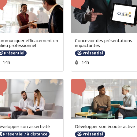
ommuniquer efficacement en
Concevoir des présentations
ilieu professionnel
impactantes
Présentiel
Présentiel
Durée :
Durée :
14h
14h
évelopper son assertivité
Développer son écoute active
Présentiel / à distance
Présentiel