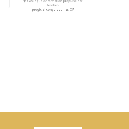
Catalogue de formation propulsé par
Dendreo,
progiciel conçu pour les OF