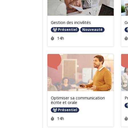
Gestion des incivilités
G
Présentiel
Nouveauté
Durée :
14h
Optimiser sa communication
P
écrite et orale
Présentiel
Durée :
14h