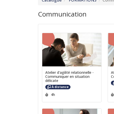
Catalogue
FORMATIONS
Comm
Communication
Atelier d'agilité relationnelle -
At
Communiquer en situation
C
délicate
À distance
Durée :
4h