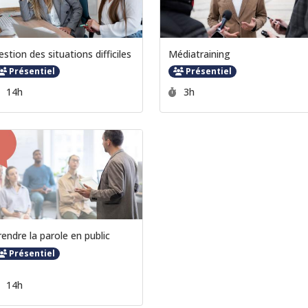
estion des situations difficiles
Médiatraining
Présentiel
Présentiel
Durée :
Durée :
14h
3h
rendre la parole en public
Présentiel
Durée :
14h