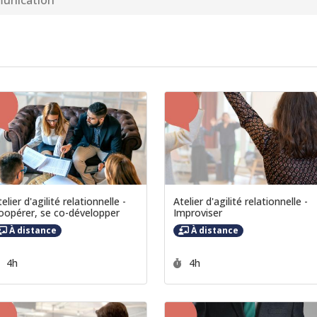
unication
elier d'agilité relationnelle -
Atelier d'agilité relationnelle -
oopérer, se co-développer
Improviser
À distance
À distance
Durée :
Durée :
4h
4h