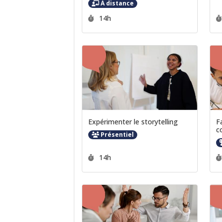
À distance
Durée :
14h
Expérimenter le storytelling
F
c
Présentiel
Durée :
14h