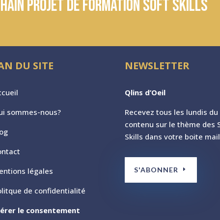
hain projet de formation soft skills
AN DU SITE
NEWSLETTER
cueil
Qlins d’Oeil
ui sommes-nous?
Recevez tous les lundis du
contenu sur le th
ème des S
log
Skills dans votre boite mail
ontact
S'ABONNER
entions légales
litque de confidentialité
érer le consentement