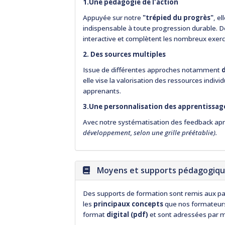
1.Une pédagogie de l'action
Appuyée sur notre
"trépied du progrès"
, e
indispensable à toute progression durable. 
interactive et complètent les nombreux exerci
2. Des sources multiples
Issue de différentes approches notamment
elle vise la valorisation des ressources indiv
apprenants.
3.Une personnalisation des apprentissag
Avec notre systématisation des feedback ap
développement, selon une grille préétablie).
Moyens et supports pédagogiq
Des supports de formation sont remis aux pa
les
principaux concepts
que nos formateurs 
format
digital (pdf)
et sont adressées par ma