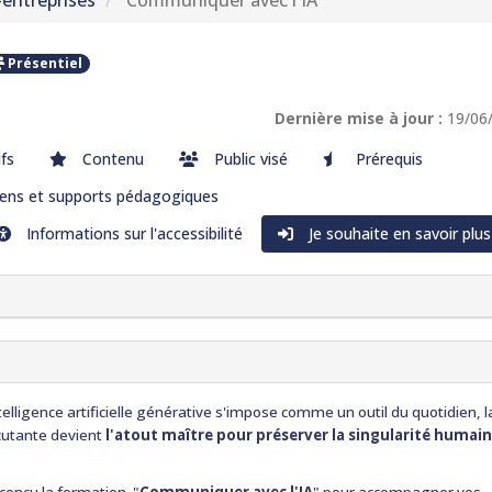
-entreprises
Communiquer avec l'IA
Présentiel
Dernière mise à jour :
19/06
ifs
Contenu
Public visé
Prérequis
ns et supports pédagogiques
Informations sur l'accessibilité
Je souhaite en savoir plus
lligence artificielle générative s'impose comme un outil du quotidien, l
cutante
devient
l'atout maître pour préserver la singularité humai