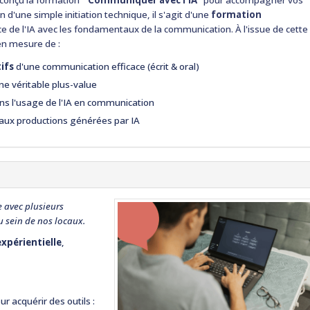
conçu la formation "
Communiquer avec l'IA
"
pour accompagner vos
 d'une simple initiation technique, il s'agit d'une
formation
ence de l'IA avec les fondamentaux de la communication.
À l'issue de cette
 en mesure de :
ifs
d'une communication efficace (écrit & oral)
une véritable plus-value
ns l'usage de l'IA en communication
aux productions générées par IA
e avec plusieurs
au sein de nos locaux.
expérientielle
,
ur acquérir des outils :