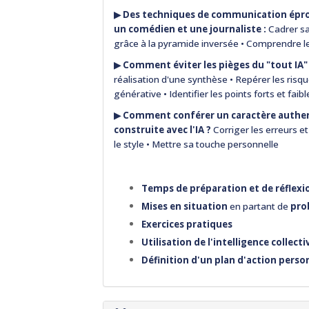
▶︎
Des techniques de communication épro
un comédien et une journaliste :
Cadrer s
grâce à la pyramide inversée • Comprendre les
▶︎
Comment éviter les pièges du "tout IA
réalisation d'une synthèse
• Repérer les risq
générative
• Identifier les points forts et faib
▶︎
Comment conférer un caractère authen
construite avec l'IA ?
Corriger les erreurs et
le style
• Mettre sa touche personnelle
Temps de préparation et de réflexi
Mises en situation
en partant de
pro
Exercices pratiques
Utilisation de l'
intelligence collecti
Définition d'un plan d'action perso