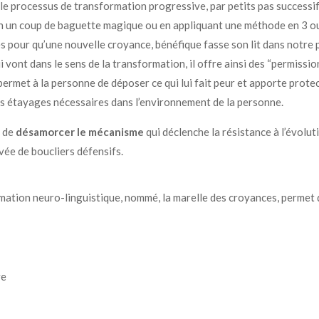
 processus de transformation progressive, par petits pas successifs
n un coup de baguette magique ou en appliquant une méthode en 3 ou
s pour qu’une nouvelle croyance, bénéfique fasse son lit dans notre
ui vont dans le sens de la transformation, il offre ainsi des “permissio
 permet à la personne de déposer ce qui lui fait peur et apporte prot
des étayages nécessaires dans l’environnement de la personne.
t de
désamorcer le mécanisme
qui déclenche la résistance à l’évolutio
vée de boucliers défensifs.
tion neuro-linguistique, nommé, la marelle des croyances, permet 
ve