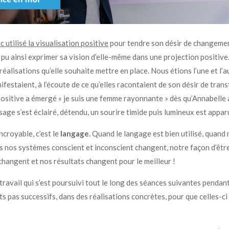
utilisé la visualisation positive
pour tendre son désir de changemen
 pu ainsi exprimer sa vision d’elle-même dans une projection positive. 
éalisations qu’elle souhaite mettre en place. Nous étions l’une et l’a
ifestaient, à l’écoute de ce qu’elles racontaient de son désir de tran
ositive a émergé « je suis une femme rayonnante » dès qu’Annabelle 
sage s’est éclairé, détendu, un sourire timide puis lumineux est appa
ncroyable, c’est le
langage.
Quand le langage est bien utilisé, quan
rs nos systèmes conscient et inconscient changent, notre façon d’êt
angent et nos résultats changent pour le meilleur !
travail qui s’est poursuivi tout le long des séances suivantes pendant
its pas successifs, dans des réalisations concrètes, pour que celles-ci