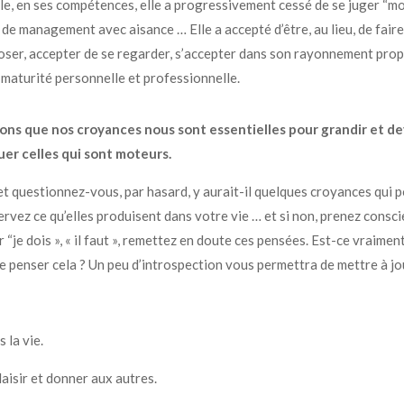
lle, en ses compétences, elle a progressivement cessé de se juger “moi
 de management avec aisance … Elle a accepté d’être, au lieu, de fair
oser, accepter de se regarder, s’accepter dans son rayonnement pro
 maturité personnelle et professionnelle.
ons que nos croyances nous sont essentielles pour grandir et de
er celles qui sont moteurs.
 et questionnez-vous, par hasard, y aurait-il quelques croyances qui po
vez ce qu’elles produisent dans votre vie … et si non, prenez consci
 dois », « il faut », r
emettez en doute ces pensées. Est-ce vraiment 
e penser cela ? U
n peu d’introspection vous permettra de mettre à 
 la vie.
laisir et donner aux autres.