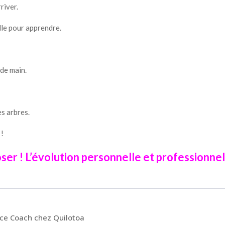
rriver.
ille pour apprendre.
 de main.
es arbres.
 !
ser ! L’évolution personnelle et professionnell
ice Coach chez Quilotoa