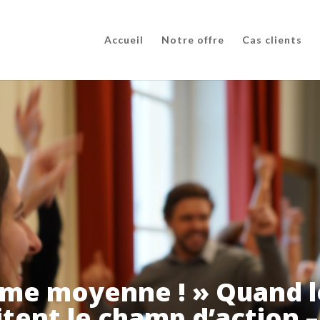
Accueil
Notre offre
Cas clients
mme moyenne ! » Quand 
itent le champ d’action 