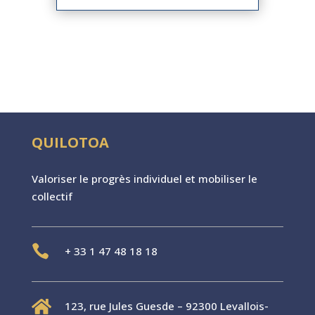
QUILOTOA
Valoriser le progr
è
s individuel et mobiliser le
collectif

+
33 1 47 48 18 18

123, rue Jules Guesde – 92300 Levallois-