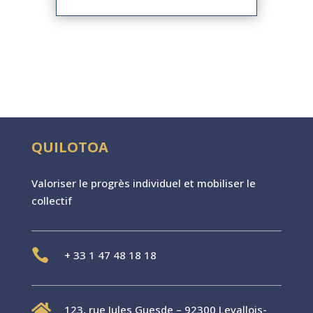
QUILOTOA
Valoriser le progr
è
s individuel et mobiliser le
collectif

+
33 1 47 48 18 18

123, rue Jules Guesde – 92300 Levallois-