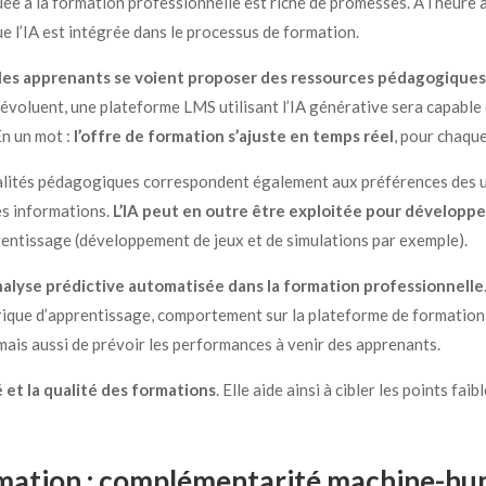
iquée à la formation professionnelle est riche de promesses. À l’heure 
e l’IA est intégrée dans le processus de formation.
les apprenants se voient proposer des ressources pédagogiques
es évoluent, une plateforme LMS utilisant l’IA générative sera capab
En un mot :
l’offre de formation s’ajuste en temps réel
, pour chaqu
lités pédagogiques correspondent également aux préférences des util
es informations.
L’IA peut en outre être exploitée pour développ
prentissage (développement de jeux et de simulations par exemple).
’analyse prédictive automatisée dans la formation professionnelle
orique d’apprentissage, comportement sur la plateforme de formatio
mais aussi de prévoir les performances à venir des apprenants.
té et la qualité des formations
. Elle aide ainsi à cibler les points fai
formation : complémentarité machine-h