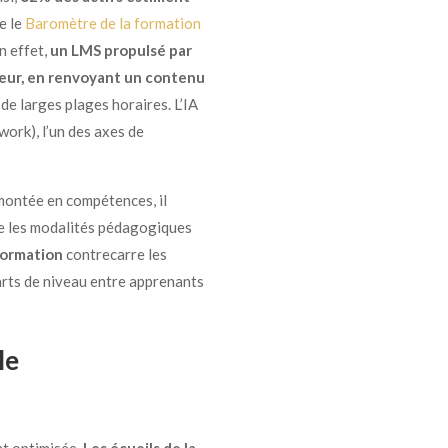
le le
Baromètre de la formation
n effet,
un LMS propulsé par
ateur, en renvoyant un contenu
 de larges plages horaires. L’IA
work), l’un des axes de
 montée en compétences, il
ue les modalités pédagogiques
formation
contrecarre les
écarts de niveau entre apprenants
le