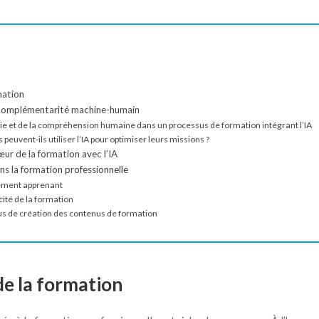
rmation
 : complémentarité machine-humain
ie et de la compréhension humaine dans un processus de formation intégrant l’IA
uvent-ils utiliser l’IA pour optimiser leurs missions ?
œur de la formation avec l’IA
ans la formation professionnelle
ement apprenant
ité de la formation
us de création des contenus de formation
 de la formation