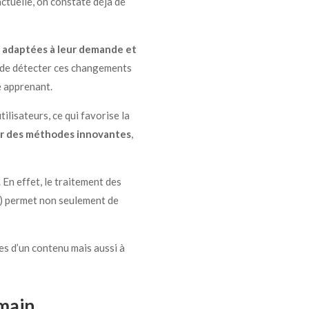
actuelle, on constate déjà de
 adaptées à leur demande et
le de détecter ces changements
e apprenant.
isateurs, ce qui favorise la
er des méthodes innovantes
,
. En effet, le traitement des
n) permet non seulement de
bles d’un contenu mais aussi à
umain