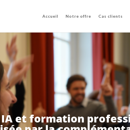
Accueil
Notre offre
Cas clients
 IA et formation profess
isée par la complément