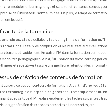
r IA et formation professionnelle est gage d’une expérience apprena
nnelle
(modules e-learning longs et sans relief, contenus conçus pou
précise de l’utilisateur)
sont éliminés
. De plus, le temps de formation
agement boosté.
icacité de la formation
demande exacte du collaborateur, un rythme de formation maîtri
es formations.
Le taux de complétion et les résultats aux évaluations
rètement et rapidement. En outre, l’IA dans la formation permet de 
s modalités pédagogiques. Ainsi, l’utilisation du microlearning par 
ythmées et répétitives) assure une meilleure rétention des informati
essus de création des contenus de formation
sant au service des concepteurs de formation.
À partir d’une requêt
tte technologie est capable de générer automatiquement du cont
ionnant avec ce type d’IA, réalise également les tâches suivantes : tr
visuels, génération de réponses correctes et incorrectes, etc.