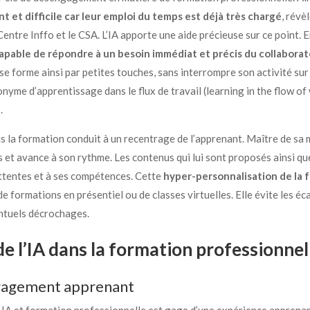
t et difficile car leur emploi du temps est déjà très chargé
, révè
Centre Inffo et le CSA. L’IA apporte une aide précieuse sur ce point. E
st capable de répondre à un besoin immédiat et précis du collabor
é se forme ainsi par petites touches, sans interrompre son activité sur
yme d’apprentissage dans le flux de travail (learning in the flow of 
.
dans la formation conduit à un recentrage de l’apprenant. Maître de sa
s et avance à son rythme. Les contenus qui lui sont proposés ainsi q
attentes et à ses compétences. Cette
hyper-personnalisation de la 
e de formations en présentiel ou de classes virtuelles. Elle évite les 
ventuels décrochages.
de l’IA dans la formation professionnel
ngagement apprenant