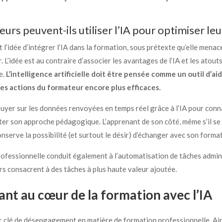
s peuvent-ils utiliser l’IA pour optimiser leu
l’idée d’intégrer l’IA dans la formation, sous prétexte qu’elle menac
r. L’idée est au contraire d’associer les avantages de l’IA et les atou
e.
L’intelligence artificielle doit être pensée comme un outil d’aid
d les actions du formateur encore plus efficaces.
uyer sur les données renvoyées en temps réel grâce à l’IA pour connaî
ter son approche pédagogique. L’apprenant de son côté, même s’il se
erve la possibilité (et surtout le désir) d’échanger avec son format
professionnelle conduit également à l’automatisation de tâches admini
s consacrent à des tâches à plus haute valeur ajoutée.
nant au cœur de la formation avec l’IA
r clé de désengagement en matière de formation professionnelle. Ain