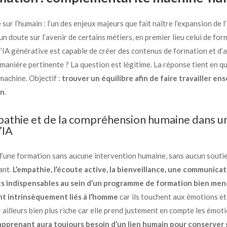
sur l’humain : l’un des enjeux majeurs que fait naître l’expansion de l’
 un doute sur l’avenir de certains métiers, en premier lieu celui de fo
 l’IA générative est capable de créer des contenus de formation et d
manière pertinente ? La question est légitime. La réponse tient en qu
machine. Objectif :
trouver un équilibre afin de faire travailler en
on
.
pathie et de la compréhension humaine dans u
’IA
e d’une formation sans aucune intervention humaine, sans aucun sout
ant.
L’empathie, l’écoute active, la bienveillance, une communicat
nts indispensables au sein d’un programme de formation bien men
nt intrinsèquement liés à l’homme
car ils touchent aux émotions et à
illeurs bien plus riche car elle prend justement en compte les émoti
’apprenant aura toujours besoin d’un lien humain pour conserver 