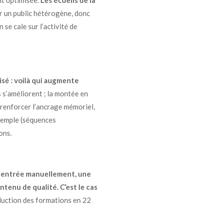
nt optimisée.
Les écueils de la
r un public hétérogène, donc
 se cale sur l’activité de
sé : voilà qui augmente
 s’améliorent ; la montée en
renforcer l’ancrage mémoriel,
exemple (séquences
ons.
e entrée manuellement, une
enu de qualité. C’est le cas
aduction des formations en 22