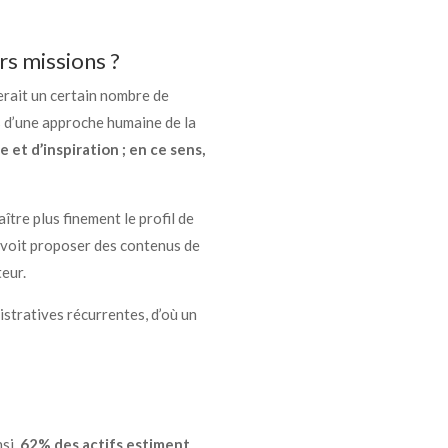
rs missions ?
erait un certain nombre de
ts d’une approche humaine de la
e et d’inspiration ; en ce sens,
tre plus finement le profil de
 voit proposer des contenus de
eur.
stratives récurrentes, d’où un
si,
62% des actifs estiment