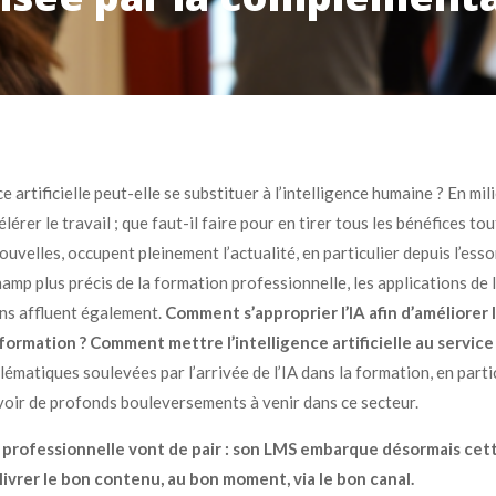
e artificielle peut-elle se substituer à l’intelligence humaine ? En m
célérer le travail ; que faut-il faire pour en tirer tous les bénéfices to
nouvelles, occupent pleinement l’actualité, en particulier depuis l’es
amp plus précis de la formation professionnelle, les applications de l’
ns affluent également.
Comment s’approprier l’IA afin d’améliorer
e formation ? Comment mettre l’intelligence artificielle au servic
ématiques soulevées par l’arrivée de l’IA dans la formation, en partic
evoir de profonds bouleversements à venir dans ce secteur.
n professionnelle vont de pair : son LMS embarque désormais cet
délivrer le bon contenu, au bon moment, via le bon canal.