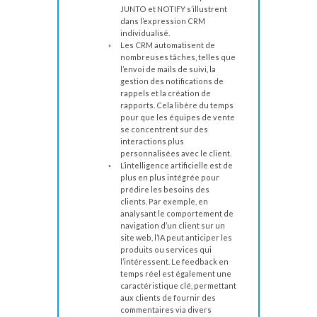
JUNTO et NOTIFY s’illustrent
dans l’expression CRM
individualisé.
Les CRM automatisent de
nombreuses tâches, telles que
l’envoi de mails de suivi, la
gestion des notifications de
rappels et la création de
rapports. Cela libère du temps
pour que les équipes de vente
se concentrent sur des
interactions plus
personnalisées avec le client.
L’intelligence artificielle est de
plus en plus intégrée pour
prédire les besoins des
clients. Par exemple, en
analysant le comportement de
navigation d’un client sur un
site web, l’IA peut anticiper les
produits ou services qui
l’intéressent. Le feedback en
temps réel est également une
caractéristique clé, permettant
aux clients de fournir des
commentaires via divers