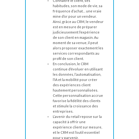
Connaître le client, ses
habitudes, son mode de vie, sa
fréquence d’achat… une vraie
mine d’or pour un vendeur.
Ainsi, grâce au CRM, le vendeur
est en mesure de préparer
judicieusement l’expérience
de son client en magasin. Au
moment de sa venue, il peut
alors proposer exactement les
services correspondants au
profil de son client.
En conclusion, le CRM
continue d’évoluer en utilisant
les données, l’automatisation,
l’IA et la mobilité pour créer
des expériences client
hautement personnalisées.
Cette personnalisation accrue
favorise la fidélité des clients
et stimule la croissance des
entreprises.
L’avenir du retail repose sur la
capacité à offrir une
expérience client sur mesure,
et le CRM est l’outil essentiel
pour y parvenir.