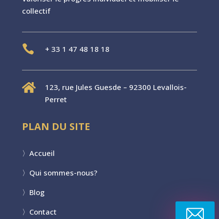
collectif

+
33 1 47 48 18 18

123, rue Jules Guesde – 92300 Levallois-
Perret
PLAN DU SITE
〉
Accueil
〉
Qui sommes-nous?
〉
Blog
〉
Contact