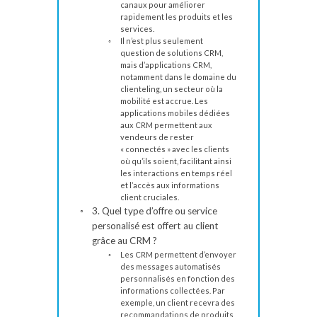
canaux pour améliorer
rapidement les produits et les
services.
Il n’est plus seulement
question de solutions CRM,
mais d’applications CRM,
notamment dans le domaine du
clienteling, un secteur où la
mobilité est accrue. Les
applications mobiles dédiées
aux CRM permettent aux
vendeurs de rester
« connectés » avec les clients
où qu’ils soient, facilitant ainsi
les interactions en temps réel
et l’accès aux informations
client cruciales.
3. Quel type d’offre ou service
personalisé est offert au client
grâce au CRM ?
Les CRM permettent d’envoyer
des messages automatisés
personnalisés en fonction des
informations collectées. Par
exemple, un client recevra des
recommandations de produits