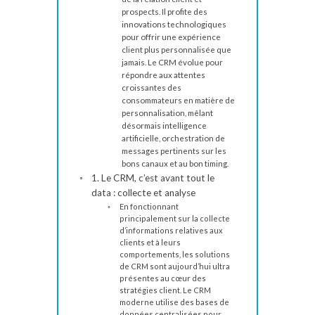
prospects. Il profite des
innovations technologiques
pour offrir une expérience
client plus personnalisée que
jamais. Le CRM évolue pour
répondre aux attentes
croissantes des
consommateurs en matière de
personnalisation, mêlant
désormais intelligence
artificielle, orchestration de
messages pertinents sur les
bons canaux et au bon timing.
1. Le CRM, c’est avant tout le
data : collecte et analyse
En fonctionnant
principalement sur la collecte
d’informations relatives aux
clients et à leurs
comportements, les solutions
de CRM sont aujourd’hui ultra
présentes au cœur des
stratégies client. Le CRM
moderne utilise des bases de
données centralisées pour