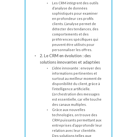
Les CRM intègrent des outils
d’analyse de données
sophistiqués pour examiner
en profondeur ces profils
clients. L’analyse permet de
détecter des tendances, des
comportements et des
préférences spécifiques qui
peuvent être utilisés pour
personnaliser les offres.
2. Le CRM en évolution : des
solutions innovantes et adaptées
L’idée innovante : envoyer des
informations pertinentes et
surtout au meilleur moment de
disponibilité du client, grâce à
l’intelligence artificielle.
L’orchestration des messages
est essentielle, car elle touche
des canaux multiples.
Grâce aux nouvelles
technologies, on trouve des
CRM puissants permettant aux
entreprises d’approfondir leur
relation avec leur clientèle.
Des solutions telles que