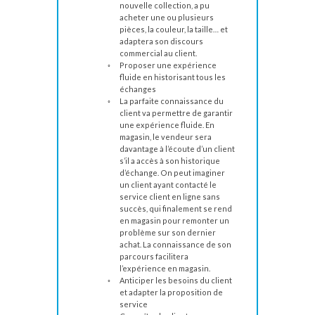
nouvelle collection, a pu
acheter une ou plusieurs
pièces, la couleur, la taille… et
adaptera son discours
commercial au client.
Proposer une expérience
fluide en historisant tous les
échanges
La parfaite connaissance du
client va permettre de garantir
une expérience fluide. En
magasin, le vendeur sera
davantage à l’écoute d’un client
s’il a accès à son historique
d’échange. On peut imaginer
un client ayant contacté le
service client en ligne sans
succès, qui finalement se rend
en magasin pour remonter un
problème sur son dernier
achat. La connaissance de son
parcours facilitera
l’expérience en magasin.
Anticiper les besoins du client
et adapter la proposition de
service