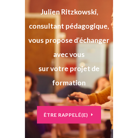
Julien Ritzkowski,
consultant pédagogique,
vous propose d’échanger
avec vous
sur votre projet de
formation
ÊTRE RAPPELÉ(E)