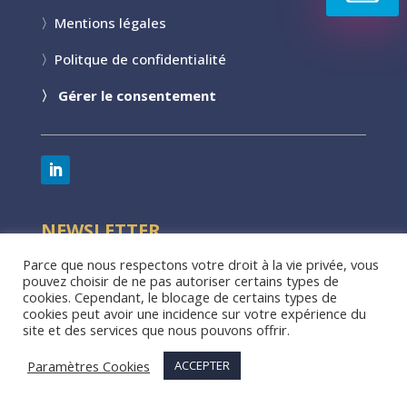
〉
Mentions légales
〉
Politque de confidentialité
〉
Gérer le consentement
NEWSLETTER
Parce que nous respectons votre droit à la vie privée, vous
Qlins d’Oeil
pouvez choisir de ne pas autoriser certains types de
cookies. Cependant, le blocage de certains types de
cookies peut avoir une incidence sur votre expérience du
Recevez tous les lundis du contenu sur le th
ème
site et des services que nous pouvons offrir.
des Soft Skills dans votre boite mail.
Paramètres Cookies
ACCEPTER
S'ABONNER