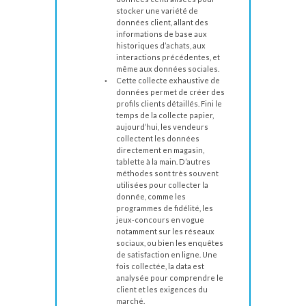
stocker une variété de
données client, allant des
informations de base aux
historiques d’achats, aux
interactions précédentes, et
même aux données sociales.
Cette collecte exhaustive de
données permet de créer des
profils clients détaillés. Fini le
temps de la collecte papier,
aujourd’hui, les vendeurs
collectent les données
directement en magasin,
tablette à la main. D’autres
méthodes sont très souvent
utilisées pour collecter la
donnée, comme les
programmes de fidélité, les
jeux-concours en vogue
notamment sur les réseaux
sociaux, ou bien les enquêtes
de satisfaction en ligne. Une
fois collectée, la data est
analysée pour comprendre le
client et les exigences du
marché.