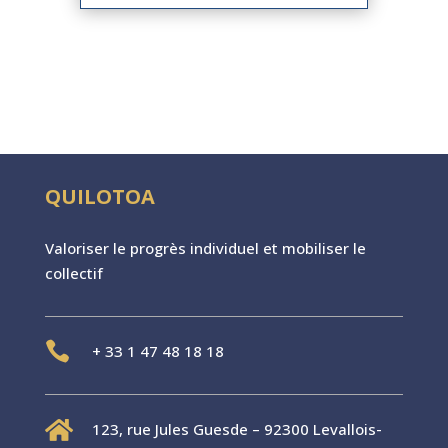
QUILOTOA
Valoriser le progr
è
s individuel et mobiliser le
collectif

+
33 1 47 48 18 18

123, rue Jules Guesde – 92300 Levallois-