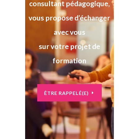
consultant pédagogique,
vous propose d’échanger
avec vous
sur votre projet de
formation
ÊTRE RAPPELÉ(E)