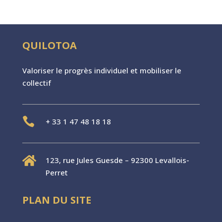
QUILOTOA
Valoriser le progr
è
s individuel et mobiliser le
collectif

+
33 1 47 48 18 18

123, rue Jules Guesde – 92300 Levallois-
Perret
PLAN DU SITE