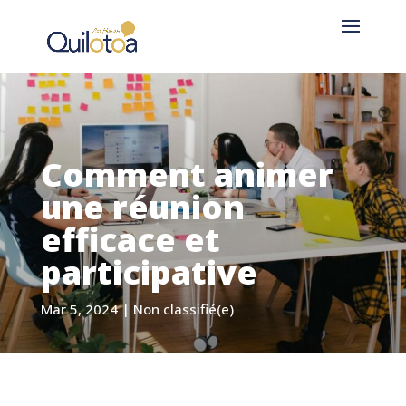
Comment animer
une réunion
efficace et
participative
Mar 5, 2024
|
Non classifié(e)