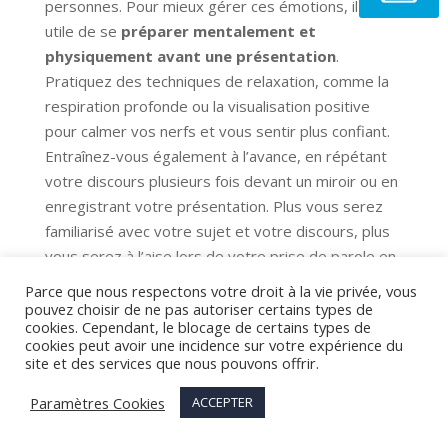
personnes. Pour mieux gérer ces émotions, il est
utile de se
préparer mentalement et
physiquement avant une présentation
.
Pratiquez des techniques de relaxation, comme la
respiration profonde ou la visualisation positive
pour calmer vos nerfs et vous sentir plus confiant.
Entraînez-vous également à l’avance, en répétant
votre discours plusieurs fois devant un miroir ou en
enregistrant votre présentation. Plus vous serez
familiarisé avec votre sujet et votre discours, plus
vous serez à l’aise lors de votre prise de parole en
public.
Parce que nous respectons votre droit à la vie privée, vous
pouvez choisir de ne pas autoriser certains types de
cookies. Cependant, le blocage de certains types de
Sujet lié à la prise de parole :
Ethos pothos logos
,
cookies peut avoir une incidence sur votre expérience du
l’art de convaincre
site et des services que nous pouvons offrir.
Paramètres Cookies
ACCEPTER
Formation et développement
des compétences en