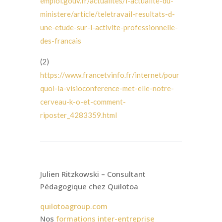
emploi.gouv.fr/actualites/l-actualite-du-
ministere/article/teletravail-resultats-d-
une-etude-sur-l-activite-professionnelle-
des-francais
(2)
https://www.francetvinfo.fr/internet/pour
quoi-la-visioconference-met-elle-notre-
cerveau-k-o-et-comment-
riposter_4283359.html
Julien Ritzkowski – Consultant
Pédagogique chez Quilotoa
quilotoagroup.com
Nos
formations inter-entreprise