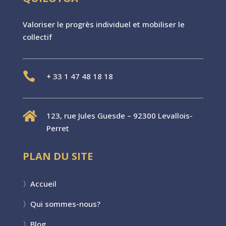
Valoriser le progr
è
s individuel et mobiliser le
collectif

+
33 1 47 48 18 18

123, rue Jules Guesde – 92300 Levallois-
Perret
PLAN DU SITE
〉
Accueil
〉
Qui sommes-nous?
〉
Blog